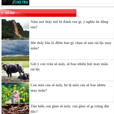
Sổ mơ
Nằm mơ thấy núi lở đánh con gì, ý nghĩa ẩn đằng
sau?
Mơ thấy bão là điềm báo gì, chọn số nào tài lộc may
mắn?
Gợi ý con trâu số mấy, số bao nhiêu hút may mắn
tài lộc
Con mèo con số mấy, hé lộ mèo con số bao nhiêu
may mắn?
Tìm hiểu con giun số mấy, con giun số gì trúng độc
đắc?