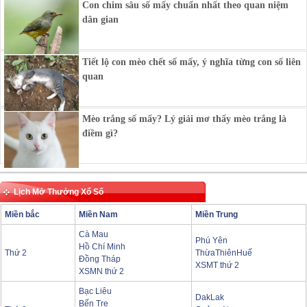
Con chim sâu số mấy chuẩn nhất theo quan niệm
dân gian
Tiết lộ con mèo chết số mấy, ý nghĩa từng con số liên
quan
Mèo trắng số mấy? Lý giải mơ thấy mèo trắng là
điềm gì?
Lịch Mở Thưởng Xổ Số
Miền bắc
Miền Nam
Miền Trung
Cà Mau
Phú Yên
Hồ Chí Minh
Thứ 2
ThừaThiênHuế
Đồng Tháp
XSMT thứ 2
XSMN thứ 2
Bạc Liêu
DakLak
Bến Tre