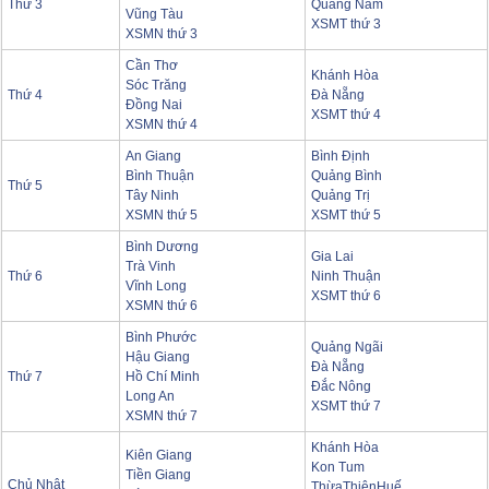
Thứ 3
Quảng Nam
Vũng Tàu
XSMT thứ 3
XSMN thứ 3
Cần Thơ
Khánh Hòa
Sóc Trăng
Thứ 4
Đà Nẵng
Đồng Nai
XSMT thứ 4
XSMN thứ 4
An Giang
Bình Định
Bình Thuận
Quảng Bình
Thứ 5
Tây Ninh
Quảng Trị
XSMN thứ 5
XSMT thứ 5
Bình Dương
Gia Lai
Trà Vinh
Thứ 6
Ninh Thuận
Vĩnh Long
XSMT thứ 6
XSMN thứ 6
Bình Phước
Quảng Ngãi
Hậu Giang
Đà Nẵng
Thứ 7
Hồ Chí Minh
Đắc Nông
Long An
XSMT thứ 7
XSMN thứ 7
Khánh Hòa
Kiên Giang
Kon Tum
Tiền Giang
Chủ Nhật
ThừaThiênHuế