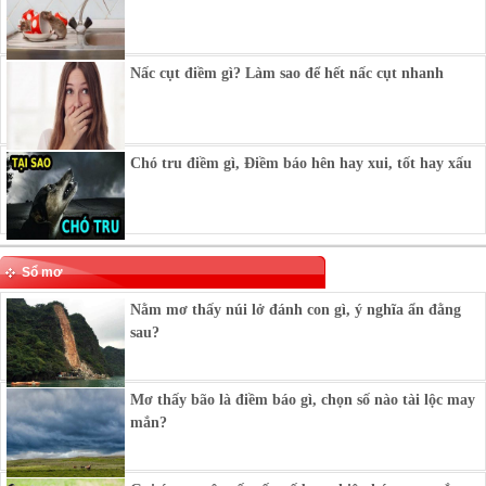
Nấc cụt điềm gì? Làm sao để hết nấc cụt nhanh
Chó tru điềm gì, Điềm báo hên hay xui, tốt hay xấu
Sổ mơ
Nằm mơ thấy núi lở đánh con gì, ý nghĩa ẩn đằng
sau?
Mơ thấy bão là điềm báo gì, chọn số nào tài lộc may
mắn?