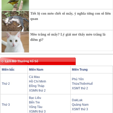
Tiết lộ con mèo chết số mấy, ý nghĩa từng con số liên
quan
Mèo trắng số mấy? Lý giải mơ thấy mèo trắng là
điềm gì?
Lịch Mở Thưởng Xổ Số
Miền bắc
Miền Nam
Miền Trung
Cà Mau
Phú Yên
Hồ Chí Minh
Thứ 2
ThừaThiênHuế
Đồng Tháp
XSMT thứ 2
XSMN thứ 2
Bạc Liêu
DakLak
Bến Tre
Thứ 3
Quảng Nam
Vũng Tàu
XSMT thứ 3
XSMN thứ 3