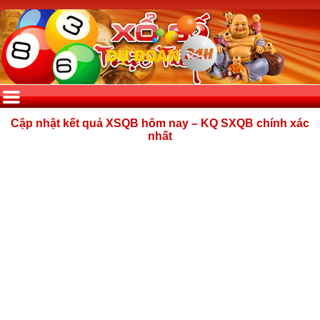
Cập nhật kết quả XSQB hôm nay – KQ SXQB chính xác
nhất