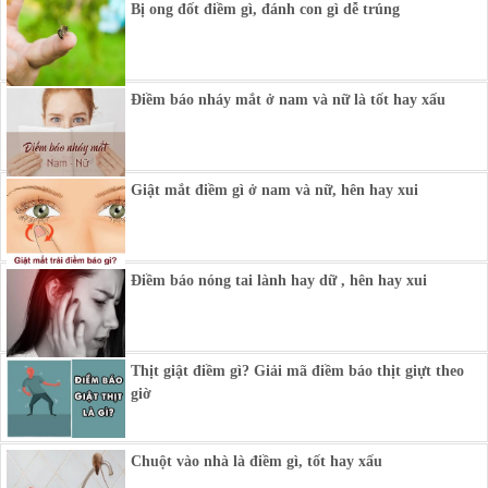
Bị ong đốt điềm gì, đánh con gì dễ trúng
Điềm báo nháy mắt ở nam và nữ là tốt hay xấu
Giật mắt điềm gì ở nam và nữ, hên hay xui
Điềm báo nóng tai lành hay dữ , hên hay xui
Thịt giật điềm gì? Giải mã điềm báo thịt giựt theo
giờ
Chuột vào nhà là điềm gì, tốt hay xấu