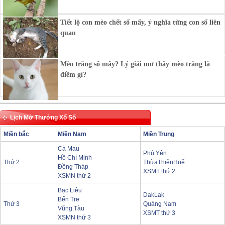
Tiết lộ con mèo chết số mấy, ý nghĩa từng con số liên
quan
Mèo trắng số mấy? Lý giải mơ thấy mèo trắng là
điềm gì?
Lịch Mở Thưởng Xổ Số
Miền bắc
Miền Nam
Miền Trung
Cà Mau
Phú Yên
Hồ Chí Minh
Thứ 2
ThừaThiênHuế
Đồng Tháp
XSMT thứ 2
XSMN thứ 2
Bạc Liêu
DakLak
Bến Tre
Thứ 3
Quảng Nam
Vũng Tàu
XSMT thứ 3
XSMN thứ 3