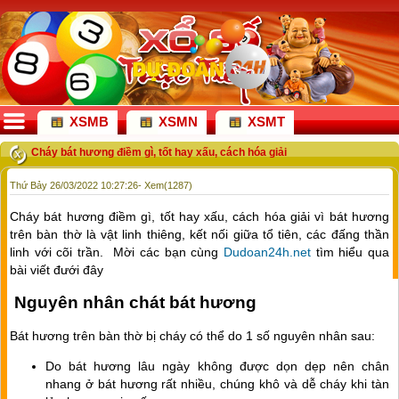
XSMB
XSMN
XSMT
Cháy bát hương điềm gì, tốt hay xấu, cách hóa giải
Thứ Bảy 26/03/2022 10:27:26
- Xem(1287)
Cháy bát hương điềm gì, tốt hay xấu, cách hóa giải vì bát hương
trên bàn thờ là vật linh thiêng, kết nối giữa tổ tiên, các đấng thần
linh với cõi trần. Mời các bạn cùng
Dudoan24h.net
tìm hiểu qua
bài viết đưới đây
Nguyên nhân chát bát hương
Bát hương trên bàn thờ bị cháy có thể do 1 số nguyên nhân sau:
Do bát hương lâu ngày không được dọn dẹp nên chân
nhang ở bát hương rất nhiều, chúng khô và dễ cháy khi tàn