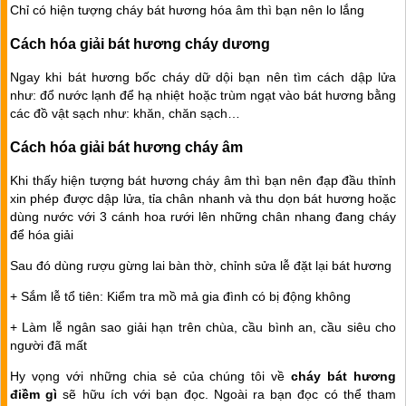
Chỉ có hiện tượng cháy bát hương hóa âm thì bạn nên lo lắng
Cách hóa giải bát hương cháy dương
Ngay khi bát hương bốc cháy dữ dội bạn nên tìm cách dập lửa
như: đổ nước lạnh để hạ nhiệt hoặc trùm ngạt vào bát hương bằng
các đồ vật sạch như: khăn, chăn sạch…
Cách hóa giải bát hương cháy âm
Khi thấy hiện tượng bát hương cháy âm thì bạn nên đạp đầu thỉnh
xin phép được dập lửa, tỉa chân nhanh và thu dọn bát hương hoặc
dùng nước với 3 cánh hoa rưới lên những chân nhang đang cháy
để hóa giải
Sau đó dùng rượu gừng lai bàn thờ, chỉnh sửa lễ đặt lại bát hương
+ Sắm lễ tổ tiên: Kiểm tra mồ mả gia đình có bị động không
+ Làm lễ ngân sao giải hạn trên chùa, cầu bình an, cầu siêu cho
người đã mất
Hy vọng với những chia sẻ của chúng tôi về
cháy bát hương
điềm gì
sẽ hữu ích với bạn đọc. Ngoài ra bạn đọc có thể tham