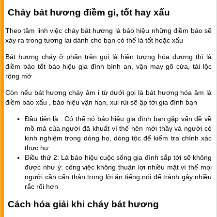
Cháy bát hương điềm gì, tốt hay xấu
Theo tâm linh việc cháy bát hương là báo hiệu những điềm báo sẽ
xảy ra trong tương lai dành cho bạn có thể là tốt hoặc xấu
Bát hương cháy ở phần trên gọi là hiện tượng hóa dương thì là
điềm báo tốt báo hiệu gia đình bình an, vận may gõ cửa, tài lộc
rộng mở
Còn nếu bát hương cháy âm ỉ từ dưới gọi là bát hương hóa âm là
điềm báo xấu , báo hiệu vận hạn, xui rủi sẽ ập tới gia đình bạn
Đầu tiên là : Có thể nó báo hiệu gia đình bạn gặp vấn đề về
mồ mả của người đã khuất vì thế nên mới thầy và người có
kinh nghiệm trong dòng họ, dòng tộc để kiểm tra chính xác
thực hư
Điều thứ 2: Là báo hiệu cuộc sống gia đình sắp tới sẽ không
được như ý: công việc không thuận lợi nhiều mặt vì thế mọi
người cần cẩn thận trong lời ăn tiếng nói để tránh gây nhiều
rắc rối hơn
Cách hóa giải khi cháy bát hương