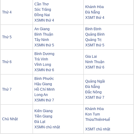
Cần Thơ
Khánh Hòa
Sóc Trăng
Thứ 4
Đà Nẵng
Đồng Nai
XSMT thứ 4
XSMN thứ 4
An Giang
Bình Định
Bình Thuận
Quảng Bình
Thứ 5
Tây Ninh
Quảng Trị
XSMN thứ 5
XSMT thứ 5
Bình Dương
Gia Lai
Trà Vinh
Thứ 6
Ninh Thuận
Vĩnh Long
XSMT thứ 6
XSMN thứ 6
Bình Phước
Quảng Ngãi
Hậu Giang
Đà Nẵng
Thứ 7
Hồ Chí Minh
Đắc Nông
Long An
XSMT thứ 7
XSMN thứ 7
Khánh Hòa
Kiên Giang
Kon Tum
Tiền Giang
Chủ Nhật
ThừaThiênHuế
Đà Lạt
XSMN chủ nhật
XSMT chủ nhật