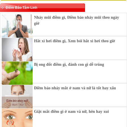
Điềm Báo Tâm Linh
Nhảy mũi điềm gì, Điềm báo nhảy mũi theo ngày
giờ
Hắt xì hơi điềm gì, Xem bói hắt xì hơi theo giờ
Bị ong đốt điềm gì, đánh con gì dễ trúng
Điềm báo nháy mắt ở nam và nữ là tốt hay xấu
Giật mắt điềm gì ở nam và nữ, hên hay xui