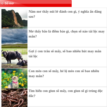
Sổ mơ
Nằm mơ thấy núi lở đánh con gì, ý nghĩa ẩn đằng
sau?
Mơ thấy bão là điềm báo gì, chọn số nào tài lộc may
mắn?
Gợi ý con trâu số mấy, số bao nhiêu hút may mắn
tài lộc
Con mèo con số mấy, hé lộ mèo con số bao nhiêu
may mắn?
Tìm hiểu con giun số mấy, con giun số gì trúng độc
đắc?