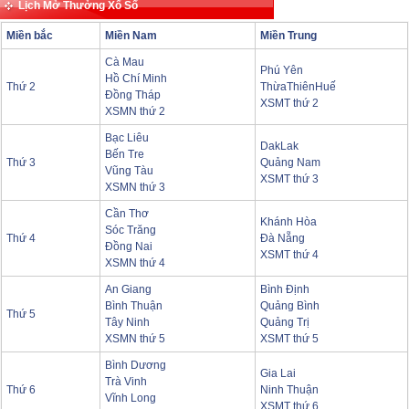
Lịch Mở Thưởng Xổ Số
Miền bắc
Miền Nam
Miền Trung
Cà Mau
Phú Yên
Hồ Chí Minh
Thứ 2
ThừaThiênHuế
Đồng Tháp
XSMT thứ 2
XSMN thứ 2
Bạc Liêu
DakLak
Bến Tre
Thứ 3
Quảng Nam
Vũng Tàu
XSMT thứ 3
XSMN thứ 3
Cần Thơ
Khánh Hòa
Sóc Trăng
Thứ 4
Đà Nẵng
Đồng Nai
XSMT thứ 4
XSMN thứ 4
An Giang
Bình Định
Bình Thuận
Quảng Bình
Thứ 5
Tây Ninh
Quảng Trị
XSMN thứ 5
XSMT thứ 5
Bình Dương
Gia Lai
Trà Vinh
Thứ 6
Ninh Thuận
Vĩnh Long
XSMT thứ 6