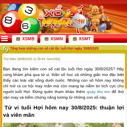
XSMB
XSMN
XSMT
Tổng hợp những con số cát lộc tuổi Hợi ngày 30/8/2025
Thứ Năm 28/08/2025 11:39:43
- Xem(392)
Bạn đang tìm kiếm con số cát lộc tuổi Hợi ngày 30/8/2025? Hãy
cùng khám phá qua tử vi, thần số học và những giấc mơ đặc biệt
thấy các loài vật sống dưới nước. Những con số hôm nay không
chỉ mở ra cơ hội may mắn mà còn mang lại niềm tin tích cực cho
người tuổi Hợi. Đừng quên tham khảo thêm
quay thu mn
để thử
vận may và kiểm chứng năng lượng từ những con số này.
Tử vi tuổi Hợi hôm nay 30/8/2025: thuận lợi
và viên mãn