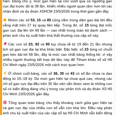
hiện. Đáng chú ý, mức gan hiện tại còn vượt qua cả ngưỡng gan
cực đại trước đó là 38 lần, khiến nhiều người quan tâm hơn tới các
nhận định và dự đoán XSHCM 23/5/2026 trong thời gian gần đây.
Nhóm các số
53, 15
và
85
cũng nằm trong diện gan dài khi đều
vắng mặt trên 27 kỳ quay liên tiếp. Trong đó, số
15
từng đạt mốc
gan cực đại lên tới 48 lần — cao nhất trong toàn bộ danh sách —
phản ánh chu kỳ xuất hiện khá thất thường của cặp số này.
Các con số
23, 92
và
95
tuy chưa về từ 19 đến 21 lần nhưng
lịch sử gan cực đại lại khá khác biệt. Đặc biệt, số
23
từng có chuỗi
gan kéo dài tới 58 lần, đây là mức cao nhất bảng thống kê, vì vậy
nhiều người thường kết hợp dữ liệu này để Ttham khảo xổ số Hồ
Chí Minh ngày 23/5/2026 một cách trực quan hơn.
Ở nhóm cuối bảng, các số
36, 35
và
43
có số lần chưa ra dao
động từ 15–18 kỳ. Dù mức gan hiện tại chưa quá cao, nhưng các
chỉ số gan cực đại đều trên 35 lần nên vẫn được xem là những con
số có biến động đáng chú ý trong các phân tích và dự đoán XS Hồ
Chí Minh 23/5/2026 gần đây.
Tổng quan toàn bảng cho thấy khoảng cách giữa gan hiện tại
và gan cực đại của nhiều con số vẫn còn khá lớn. Điều này phản
ánh chu kỳ xuất hiện của các cặp số tại Hồ Chí Minh vẫn biến động