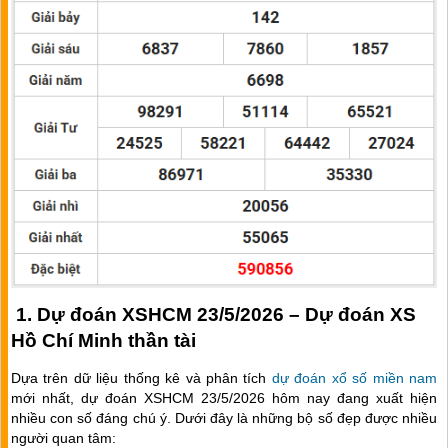
1. Dự đoán XSHCM 23/5/2026 – Dự đoán XS
Hồ Chí Minh thần tài
Dựa trên dữ liệu thống kê và phân tích
dự đoán xổ số miền nam
mới nhất, d
ự đoán XSHCM 23/5/2026
hôm nay đang xuất hiện
nhiều con số đáng chú ý. Dưới đây là những bộ số đẹp được nhiều
người quan tâm: