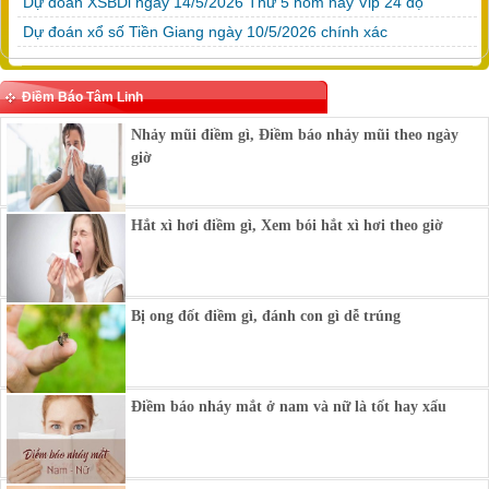
Dự đoán XSBDi ngày 14/5/2026 Thứ 5 hôm nay Vip 24 độ
Dự đoán xổ số Tiền Giang ngày 10/5/2026 chính xác
Điềm Báo Tâm Linh
Nhảy mũi điềm gì, Điềm báo nhảy mũi theo ngày
giờ
Hắt xì hơi điềm gì, Xem bói hắt xì hơi theo giờ
Bị ong đốt điềm gì, đánh con gì dễ trúng
Điềm báo nháy mắt ở nam và nữ là tốt hay xấu