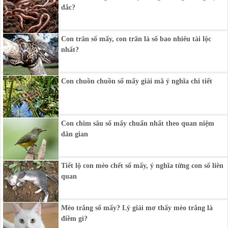
đắc?
Con trăn số mấy, con trăn là số bao nhiêu tài lộc
nhất?
Con chuồn chuồn số mấy giải mã ý nghĩa chi tiết
Con chim sâu số mấy chuẩn nhất theo quan niệm
dân gian
Tiết lộ con mèo chết số mấy, ý nghĩa từng con số liên
quan
Mèo trắng số mấy? Lý giải mơ thấy mèo trắng là
điềm gì?