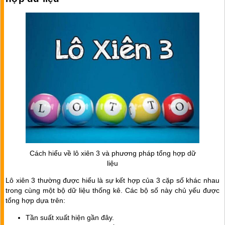
Cách hiểu về lô xiên 3 và phương pháp tổng hợp dữ
liệu
Lô xiên 3 thường được hiểu là sự kết hợp của 3 cặp số khác nhau
trong cùng một bộ dữ liệu thống kê. Các bộ số này chủ yếu được
tổng hợp dựa trên:
Tần suất xuất hiện gần đây.