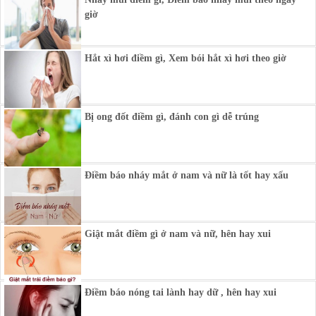
giờ
Hắt xì hơi điềm gì, Xem bói hắt xì hơi theo giờ
Bị ong đốt điềm gì, đánh con gì dễ trúng
Điềm báo nháy mắt ở nam và nữ là tốt hay xấu
Giật mắt điềm gì ở nam và nữ, hên hay xui
Điềm báo nóng tai lành hay dữ , hên hay xui