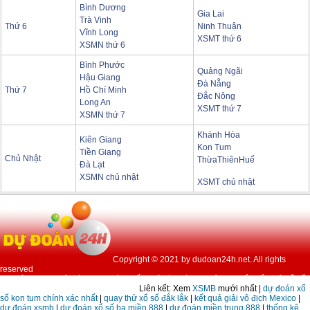
Bình Dương
Gia Lai
Trà Vinh
Thứ 6
Ninh Thuận
Vĩnh Long
XSMT thứ 6
XSMN thứ 6
Bình Phước
Quảng Ngãi
Hậu Giang
Đà Nẵng
Thứ 7
Hồ Chí Minh
Đắc Nông
Long An
XSMT thứ 7
XSMN thứ 7
Khánh Hòa
Kiên Giang
Kon Tum
Tiền Giang
Chủ Nhật
ThừaThiênHuế
Đà Lạt
XSMN chủ nhật
XSMT chủ nhật
Copyright © 2021 by dudoan24h.net. All rights
reserved
Chuyên trang Phân tích, dự đoán, thống kê và Tường thuật trực tiếp kết quả xổ số
Ba Miền nhanh nhất, chính xác nhất.
Liên kết: Xem
XSMB
mưới nhất |
dự đoán xổ
số kon tum chính xác nhất
|
quay thử xổ số đắk lắk
|
kết quả giải vô địch Mexico
|
dự đoán xsmb
|
dự đoán xổ số ba miền 888
|
dự đoán miền trung 888
|
thống kê