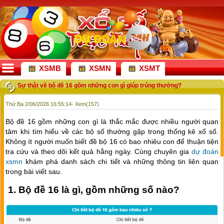
XSMB
XSMN
XSMT
Sự thật về bộ đề 16 gồm những con gì giúp trúng thưởng?
Thứ Ba 2/06/2026 16:55:14
- Xem(157)
Bộ đề 16 gồm những con gì là thắc mắc được nhiều người quan
tâm khi tìm hiểu về các bộ số thường gặp trong thống kê xổ số.
Không ít người muốn biết đề bộ 16 có bao nhiêu con để thuận tiện
tra cứu và theo dõi kết quả hằng ngày. Cùng chuyên gia
dự đoán
xsmn
khám phá danh sách chi tiết và những thông tin liên quan
trong bài viết sau.
1. Bộ đề 16 là gì, gồm những số nào?