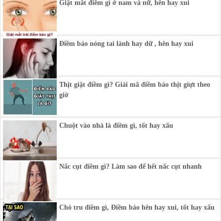
Giật mắt điềm gì ở nam và nữ, hên hay xui
Điềm báo nóng tai lành hay dữ , hên hay xui
Thịt giật điềm gì? Giải mã điềm báo thịt giựt theo
giờ
Chuột vào nhà là điềm gì, tốt hay xấu
Nấc cụt điềm gì? Làm sao để hết nấc cụt nhanh
Chó tru điềm gì, Điềm báo hên hay xui, tốt hay xấu