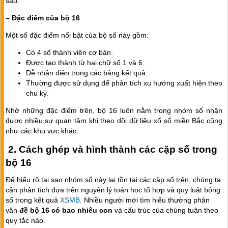
sâu.
– Đặc điểm của bộ 16
Một số đặc điểm nổi bật của bộ số này gồm:
Có 4 số thành viên cơ bản.
Được tạo thành từ hai chữ số 1 và 6.
Dễ nhận diện trong các bảng kết quả.
Thường được sử dụng để phân tích xu hướng xuất hiện theo
chu kỳ.
Nhờ những đặc điểm trên, bộ 16 luôn nằm trong nhóm số nhận
được nhiều sự quan tâm khi theo dõi dữ liệu xổ số miền Bắc cũng
như các khu vực khác.
2. Cách ghép và hình thành các cặp số trong
bộ 16
Để hiểu rõ tại sao nhóm số này lại tồn tại các cặp số trên, chúng ta
cần phân tích dựa trên nguyên lý toán học tổ hợp và quy luật bóng
số trong kết quả
XSMB
. Nhiều người mới tìm hiểu thường phân
vân
đề bộ 16 có bao nhiêu con
và cấu trúc của chúng tuân theo
quy tắc nào.