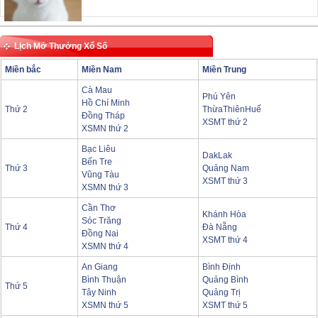
Lịch Mở Thưởng Xổ Số
Miền bắc
Miền Nam
Miền Trung
Cà Mau
Phú Yên
Hồ Chí Minh
Thứ 2
ThừaThiênHuế
Đồng Tháp
XSMT thứ 2
XSMN thứ 2
Bạc Liêu
DakLak
Bến Tre
Thứ 3
Quảng Nam
Vũng Tàu
XSMT thứ 3
XSMN thứ 3
Cần Thơ
Khánh Hòa
Sóc Trăng
Thứ 4
Đà Nẵng
Đồng Nai
XSMT thứ 4
XSMN thứ 4
An Giang
Bình Định
Bình Thuận
Quảng Bình
Thứ 5
Tây Ninh
Quảng Trị
XSMN thứ 5
XSMT thứ 5