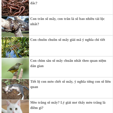
đắc?
Con trăn số mấy, con trăn là số bao nhiêu tài lộc
nhất?
Con chuồn chuồn số mấy giải mã ý nghĩa chi tiết
Con chim sâu số mấy chuẩn nhất theo quan niệm
dân gian
Tiết lộ con mèo chết số mấy, ý nghĩa từng con số liên
quan
Mèo trắng số mấy? Lý giải mơ thấy mèo trắng là
điềm gì?