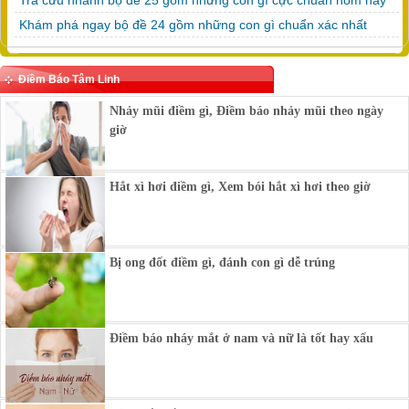
Khám phá ngay bộ đề 24 gồm những con gì chuẩn xác nhất
Điềm Báo Tâm Linh
Nhảy mũi điềm gì, Điềm báo nhảy mũi theo ngày
giờ
Hắt xì hơi điềm gì, Xem bói hắt xì hơi theo giờ
Bị ong đốt điềm gì, đánh con gì dễ trúng
Điềm báo nháy mắt ở nam và nữ là tốt hay xấu