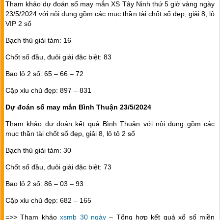
Tham khảo dự đoán số may mắn XS Tây Ninh thứ 5 giờ vàng ngày
23/5/2024 với nội dung gồm các mục thần tài chốt số đẹp, giải 8, lô
VIP 2 số
Bạch thủ giải tám: 16
Chốt số đầu, đuôi giải đặc biệt: 83
Bao lô 2 số: 65 – 66 – 72
Cặp xỉu chủ đẹp: 897 – 831
Dự đoán số may mắn Bình Thuận 23/5/2024
Tham khảo dự đoán kết quả Bình Thuận với nội dung gồm các
mục thần tài chốt số đẹp, giải 8, lô tô 2 số
Bạch thủ giải tám: 30
Chốt số đầu, đuôi giải đặc biệt: 73
Bao lô 2 số: 86 – 03 – 93
Cặp xỉu chủ đẹp: 682 – 165
=>> Tham khảo
xsmb 30 ngày
– Tổng hợp kết quả xổ số miền