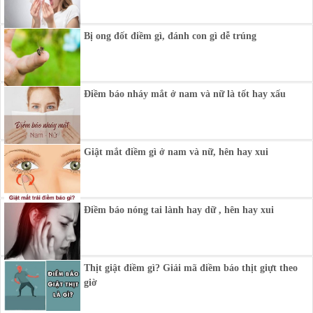
Bị ong đốt điềm gì, đánh con gì dễ trúng
Điềm báo nháy mắt ở nam và nữ là tốt hay xấu
Giật mắt điềm gì ở nam và nữ, hên hay xui
Điềm báo nóng tai lành hay dữ , hên hay xui
Thịt giật điềm gì? Giải mã điềm báo thịt giựt theo
giờ