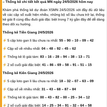
– Thống kê chi tiết kết quả MN ngày 24/5/2026 hôm nay
Khám phá thống kê
dự đoán XSMN 24/5/2026
với đầy đủ dữ liệu
về các cặp số xuất hiện nhiều, những bộ số lâu chưa trở lại, thống
kê giải 8 cùng đầu đuôi giải đặc biệt trong 7 kỳ gần đây để dễ dàng
theo dõi xu hướng.
Thống kê Tiền Giang 24/5/2026
5 cặp loto gan lì lâu chưa ra nhất:
55
–
90
–
10
–
09
–
42
Cặp số về nhiều nhất:
04
–
48
–
92
–
45
–
62
Thống kê lô giải tám:
83
–
16
–
28
–
94
–
38
–
13
–
71
2 số cuối giải đặc biệt:
41
–
86
–
69
–
58
–
91
–
51
–
15
Thống kê Kiên Giang 24/5/2026
5 cặp loto gan lì lâu chưa ra nhất:
18
–
32
–
07
–
63
–
09
Cặp số về nhiều nhất:
31
–
43
–
68
–
87
–
84
Thống kê lô giải tám:
00
–
43
–
82
–
00
–
25
–
34
–
12
2 số cuối giải đặc biệt:
14
–
25
–
34
–
91
–
32
–
64
–
58