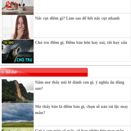
Nấc cụt điềm gì? Làm sao để hết nấc cụt nhanh
Chó tru điềm gì, Điềm báo hên hay xui, tốt hay xấu
Sổ mơ
Nằm mơ thấy núi lở đánh con gì, ý nghĩa ẩn đằng
sau?
Mơ thấy bão là điềm báo gì, chọn số nào tài lộc may
mắn?
Gợi ý con trâu số mấy, số bao nhiêu hút may mắn