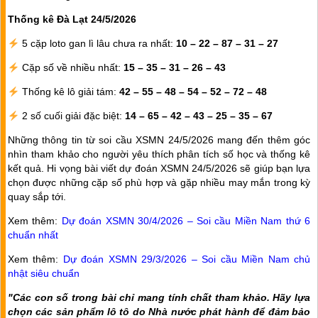
Thống kê Đà Lạt 24/5/2026
5 cặp loto gan lì lâu chưa ra nhất:
10
–
22
–
87
–
31
–
27
Cặp số về nhiều nhất:
15
–
35
–
31
–
26
–
43
Thống kê lô giải tám:
42
–
55
–
48
–
54
–
52
–
72
–
48
2 số cuối giải đặc biệt:
14
–
65
–
42
–
43
–
25
–
35
–
67
Những thông tin từ soi cầu XSMN 24/5/2026 mang đến thêm góc
nhìn tham khảo cho người yêu thích phân tích số học và thống kê
kết quả. Hi vọng bài viết dự đoán XSMN 24/5/2026 sẽ giúp bạn lựa
chọn được những cặp số phù hợp và gặp nhiều may mắn trong kỳ
quay sắp tới.
Xem thêm:
Dự đoán XSMN 30/4/2026 – Soi cầu Miền Nam thứ 6
chuẩn nhất
Xem thêm:
Dự đoán XSMN 29/3/2026 – Soi cầu Miền Nam chủ
nhật siêu chuẩn
"Các con số trong bài chỉ mang tính chất tham khảo. Hãy lựa
chọn các sản phẩm lô tô do Nhà nước phát hành để đảm bảo