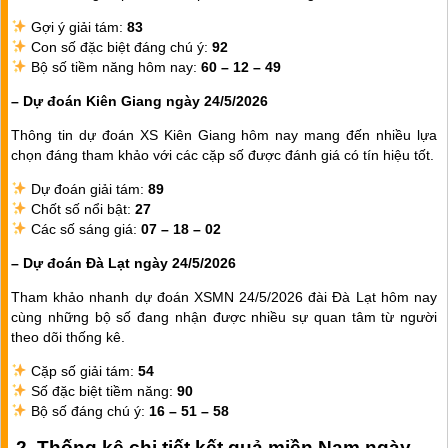
Gợi ý giải tám:
83
Con số đặc biệt đáng chú ý:
92
Bộ số tiềm năng hôm nay:
60 – 12 – 49
– Dự đoán Kiên Giang ngày 24/5/2026
Thông tin dự đoán XS Kiên Giang hôm nay mang đến nhiều lựa
chọn đáng tham khảo với các cặp số được đánh giá có tín hiệu tốt.
Dự đoán giải tám:
89
Chốt số nổi bật:
27
Các số sáng giá:
07 – 18 – 02
– Dự đoán Đà Lạt ngày 24/5/2026
Tham khảo nhanh
dự đoán XSMN 24/5/2026
đài Đà Lạt hôm nay
cùng những bộ số đang nhận được nhiều sự quan tâm từ người
theo dõi thống kê.
Cặp số giải tám:
54
Số đặc biệt tiềm năng:
90
Bộ số đáng chú ý:
16 – 51 – 58
2. Thống kê chi tiết kết quả miền Nam ngày