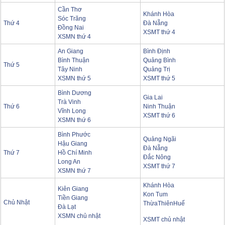
Cần Thơ
Khánh Hòa
Sóc Trăng
Thứ 4
Đà Nẵng
Đồng Nai
XSMT thứ 4
XSMN thứ 4
An Giang
Bình Định
Bình Thuận
Quảng Bình
Thứ 5
Tây Ninh
Quảng Trị
XSMN thứ 5
XSMT thứ 5
Bình Dương
Gia Lai
Trà Vinh
Thứ 6
Ninh Thuận
Vĩnh Long
XSMT thứ 6
XSMN thứ 6
Bình Phước
Quảng Ngãi
Hậu Giang
Đà Nẵng
Thứ 7
Hồ Chí Minh
Đắc Nông
Long An
XSMT thứ 7
XSMN thứ 7
Khánh Hòa
Kiên Giang
Kon Tum
Tiền Giang
Chủ Nhật
ThừaThiênHuế
Đà Lạt
XSMN chủ nhật
XSMT chủ nhật