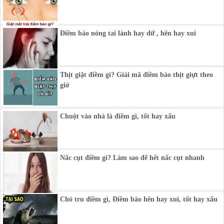
Điềm báo nóng tai lành hay dữ , hên hay xui
Thịt giật điềm gì? Giải mã điềm báo thịt giựt theo
giờ
Chuột vào nhà là điềm gì, tốt hay xấu
Nấc cụt điềm gì? Làm sao để hết nấc cụt nhanh
Chó tru điềm gì, Điềm báo hên hay xui, tốt hay xấu