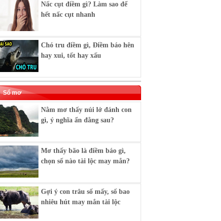
Nấc cụt điềm gì? Làm sao để
hết nấc cụt nhanh
Chó tru điềm gì, Điềm báo hên
hay xui, tốt hay xấu
Sổ mơ
Nằm mơ thấy núi lở đánh con
gì, ý nghĩa ẩn đằng sau?
Mơ thấy bão là điềm báo gì,
chọn số nào tài lộc may mắn?
Gợi ý con trâu số mấy, số bao
nhiêu hút may mắn tài lộc