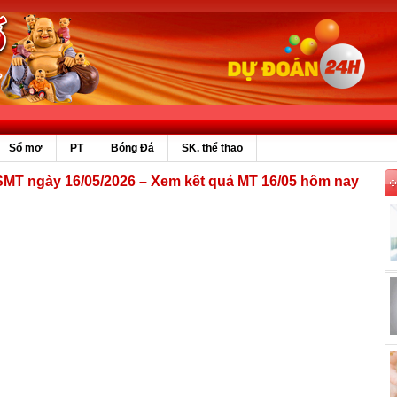
Sổ mơ
PT
Bóng Đá
SK. thể thao
SMT ngày 16/05/2026 – Xem kết quả MT 16/05 hôm nay