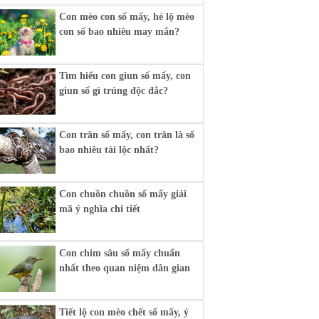
Con mèo con số mấy, hé lộ mèo
con số bao nhiêu may mắn?
Tìm hiểu con giun số mấy, con
giun số gì trúng độc đắc?
Con trăn số mấy, con trăn là số
bao nhiêu tài lộc nhất?
Con chuồn chuồn số mấy giải
mã ý nghĩa chi tiết
Con chim sâu số mấy chuẩn
nhất theo quan niệm dân gian
Tiết lộ con mèo chết số mấy, ý