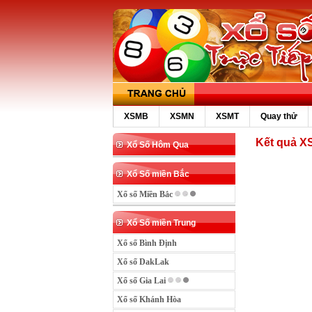
XSMB
XSMN
XSMT
Quay thử
Kết quả X
Xổ Số Hôm Qua
Xổ Số miền Bắc
Xổ số Miền Bắc
Xổ Số miền Trung
Xổ số Bình Định
Xổ số DakLak
Xổ số Gia Lai
Xổ số Khánh Hòa