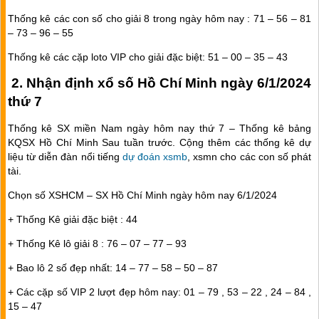
Thống kê các con số cho giải 8 trong ngày hôm nay : 71 – 56 – 81
– 73 – 96 – 55
Thống kê các cặp loto VIP cho giải đặc biệt: 51 – 00 – 35 – 43
2. Nhận định xổ số Hồ Chí Minh ngày 6/1/2024
thứ 7
Thống kê SX miền Nam ngày hôm nay thứ 7 – Thống kê bảng
KQSX Hồ Chí Minh Sau tuần trước. Cộng thêm các thống kê dự
liệu từ diễn đàn nổi tiếng
dự đoán xsmb
, xsmn cho các con số phát
tài.
Chọn số XSHCM – SX Hồ Chí Minh ngày hôm nay 6/1/2024
+ Thống Kê giải đặc biệt : 44
+ Thống Kê lô giải 8 : 76 – 07 – 77 – 93
+ Bao lô 2 số đẹp nhất: 14 – 77 – 58 – 50 – 87
+ Các cặp số VIP 2 lượt đẹp hôm nay: 01 – 79 , 53 – 22 , 24 – 84 ,
15 – 47