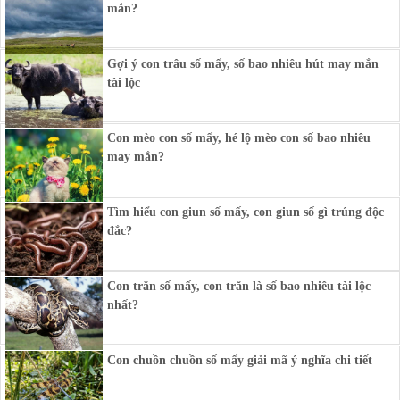
mắn?
Gợi ý con trâu số mấy, số bao nhiêu hút may mắn
tài lộc
Con mèo con số mấy, hé lộ mèo con số bao nhiêu
may mắn?
Tìm hiểu con giun số mấy, con giun số gì trúng độc
đắc?
Con trăn số mấy, con trăn là số bao nhiêu tài lộc
nhất?
Con chuồn chuồn số mấy giải mã ý nghĩa chi tiết