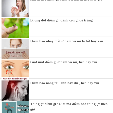
Bị ong đốt điềm gì, đánh con gì dễ trúng
Điềm báo nháy mắt ở nam và nữ là tốt hay xấu
Giật mắt điềm gì ở nam và nữ, hên hay xui
Điềm báo nóng tai lành hay dữ , hên hay xui
Thịt giật điềm gì? Giải mã điềm báo thịt giựt theo
giờ