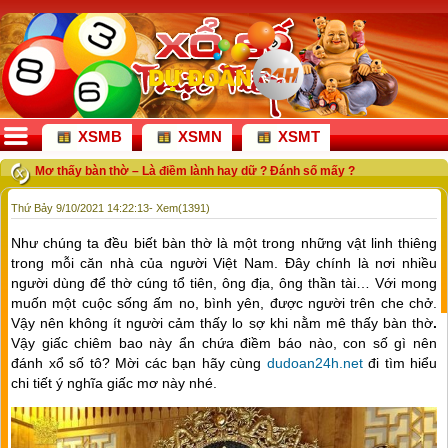
XSMB
XSMN
XSMT
Mơ thấy bàn thờ – Là điềm lành hay dữ ? Đánh số mấy ?
Thứ Bảy 9/10/2021 14:22:13
- Xem(1391)
Như chúng ta đều biết bàn thờ là một trong những vật linh thiêng
trong mỗi căn nhà của người Việt Nam. Đây chính là nơi nhiều
người dùng để thờ cúng tổ tiên, ông địa, ông thần tài… Với mong
muốn một cuộc sống ấm no, bình yên, được người trên che chở.
Vậy nên không ít người cảm thấy lo sợ khi nằm mê thấy bàn thờ
.
Vậy giấc chiêm bao này ẩn chứa điềm báo nào, con số gì nên
đánh xổ số tô? Mời các bạn hãy cùng
dudoan24h.net
đi tìm hiểu
chi tiết ý nghĩa giấc mơ này nhé.