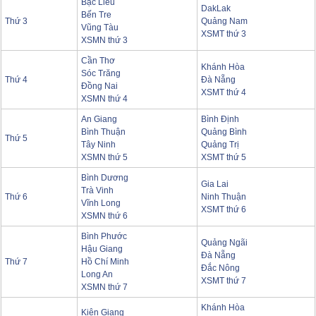
Bạc Liêu
DakLak
Bến Tre
Thứ 3
Quảng Nam
Vũng Tàu
XSMT thứ 3
XSMN thứ 3
Cần Thơ
Khánh Hòa
Sóc Trăng
Thứ 4
Đà Nẵng
Đồng Nai
XSMT thứ 4
XSMN thứ 4
An Giang
Bình Định
Bình Thuận
Quảng Bình
Thứ 5
Tây Ninh
Quảng Trị
XSMN thứ 5
XSMT thứ 5
Bình Dương
Gia Lai
Trà Vinh
Thứ 6
Ninh Thuận
Vĩnh Long
XSMT thứ 6
XSMN thứ 6
Bình Phước
Quảng Ngãi
Hậu Giang
Đà Nẵng
Thứ 7
Hồ Chí Minh
Đắc Nông
Long An
XSMT thứ 7
XSMN thứ 7
Khánh Hòa
Kiên Giang