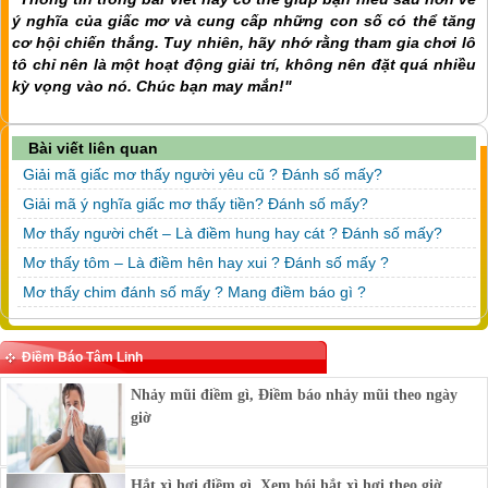
ý nghĩa của giấc mơ và cung cấp những con số có thể tăng
cơ hội chiến thắng. Tuy nhiên, hãy nhớ rằng tham gia chơi lô
tô chỉ nên là một hoạt động giải trí, không nên đặt quá nhiều
kỳ vọng vào nó. Chúc bạn may mắn!"
Bài viết liên quan
Giải mã giấc mơ thấy người yêu cũ ? Đánh số mấy?
Giải mã ý nghĩa giấc mơ thấy tiền? Đánh số mấy?
Mơ thấy người chết – Là điềm hung hay cát ? Đánh số mấy?
Mơ thấy tôm – Là điềm hên hay xui ? Đánh số mấy ?
Mơ thấy chim đánh số mấy ? Mang điềm báo gì ?
Điềm Báo Tâm Linh
Nhảy mũi điềm gì, Điềm báo nhảy mũi theo ngày
giờ
Hắt xì hơi điềm gì, Xem bói hắt xì hơi theo giờ