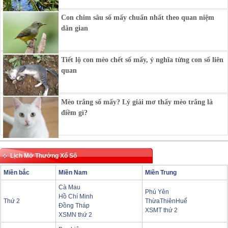
Con chim sâu số mấy chuẩn nhất theo quan niệm
dân gian
Tiết lộ con mèo chết số mấy, ý nghĩa từng con số liên
quan
Mèo trắng số mấy? Lý giải mơ thấy mèo trắng là
điềm gì?
Lịch Mở Thưởng Xổ Số
Miền bắc
Miền Nam
Miền Trung
Cà Mau
Phú Yên
Hồ Chí Minh
Thứ 2
ThừaThiênHuế
Đồng Tháp
XSMT thứ 2
XSMN thứ 2