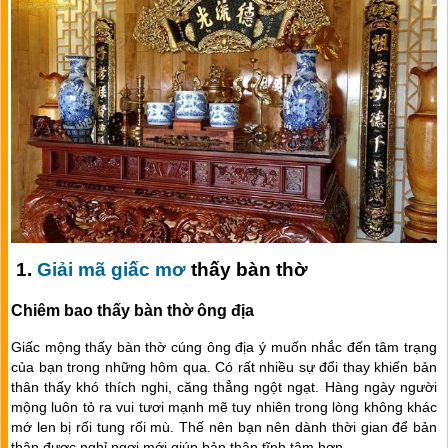
1.
Giải mã giấc mơ
thấy bàn thờ
Chiêm bao thấy bàn thờ ông địa
Giấc mộng thấy bàn thờ cúng ông địa ý muốn nhắc đến tâm trạng
của bạn trong những hôm qua. Có rất nhiều sự đổi thay khiến bản
thân thấy khó thích nghi, căng thẳng ngột ngạt. Hàng ngày người
mộng luôn tỏ ra vui tươi mạnh mẽ tuy nhiên trong lòng không khác
mớ len bị rối tung rối mù. Thế nên bạn nên dành thời gian để bản
thân được nghỉ ngơi mới giúp bản thân tĩnh tâm hơn.