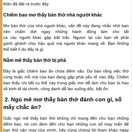
thân đã đặt ra trước đây
Chiêm bao mơ thấy bàn thờ nhà người khác
Mơ bàn thờ của nhà người khác, vấn đề này đang nhắc nhở bạn
nên chấm dứt ngay những hành động làm cho tất
cả các người khác gặp bất trắc. Ngược lại các bạn sẽ phải
gánh ghánh chịu hậu quả mà người khác mang về. Bạn không
thể biết lí do đấy là gì.
Nằm mê thấy bàn thờ bị phá
Đây là giấc chiêm bao ẩn chứa điềm xấu. Dự báo rằng việc thờ
cúng hoặc mồ mả của bạn đang gặp phải yếu tố nào đấy. Chiêm
bao thấy chi tiết cụ thể này trong giấc mơ dễ làm cho bạn bị hao
về kinh tế tài chính, công danh dễ lao xuống dốc, bất ổn.
2. Ngủ mê mơ thấy bàn thờ đánh con gì, số
mấy chắc ăn?
Giấc ngủ mê thấy bàn thờ không chỉ mang đến cho bạn những
điềm báo, nó còn đem đến cho bạn những con số may mắn để
bạn thử vận may của mình, hãy cùng chúng tôi tham khảo ngay