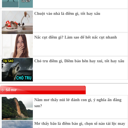
Chuột vào nhà là điềm gì, tốt hay xấu
Nấc cụt điềm gì? Làm sao để hết nấc cụt nhanh
Chó tru điềm gì, Điềm báo hên hay xui, tốt hay xấu
Sổ mơ
Nằm mơ thấy núi lở đánh con gì, ý nghĩa ẩn đằng
sau?
Mơ thấy bão là điềm báo gì, chọn số nào tài lộc may