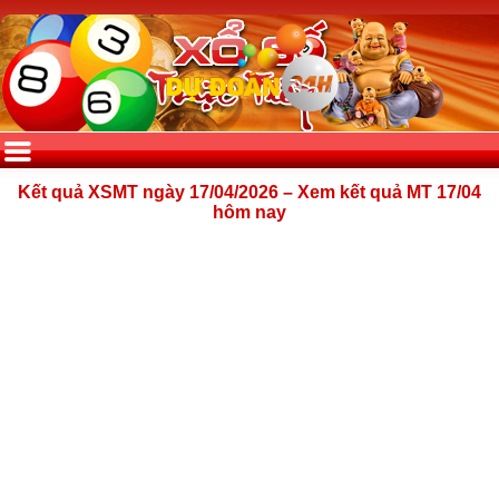
Kết quả XSMT ngày 17/04/2026 – Xem kết quả MT 17/04
hôm nay